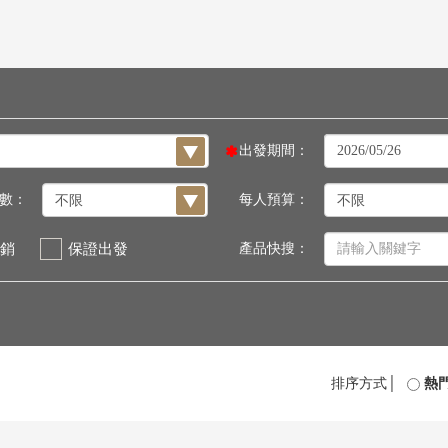
出發期間：
數：
每人預算：
銷
保證出發
產品快搜：
排序方式│
熱