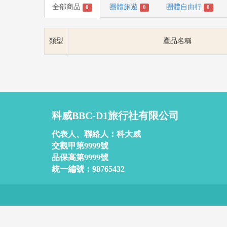
全部商品
團體旅遊
團體自由行
0
0
0
類型
產品名稱
科威BBC-D1旅行社有限公司
代表人、聯絡人：科大威
交觀甲第9999號
品保高第9999號
統一編號：98765432