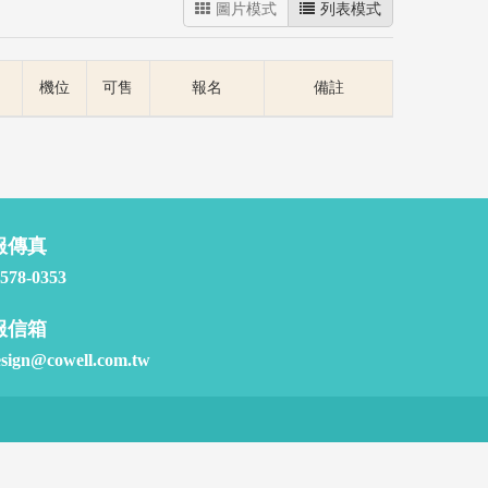
圖片模式
列表模式
機位
可售
報名
備註
服傳真
2578-0353
服信箱
esign@cowell.com.tw