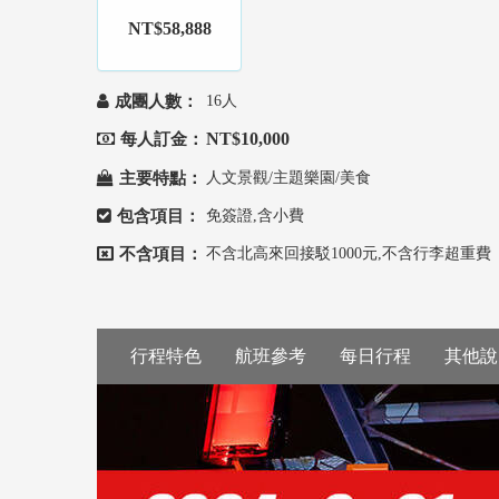
NT$58,888
成團人數：
16人
NT$10,000
每人訂金：
主要特點：
人文景觀/主題樂園/美食
包含項目：
免簽證,含小費
不含項目：
不含北高來回接駁1000元,不含行李超重費
行程特色
航班參考
每日行程
其他說