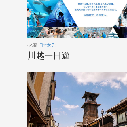
(來源:
日本女子
)
川越一日遊