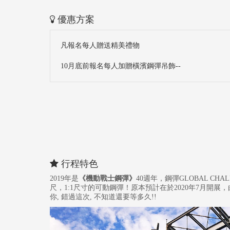
優惠方案
凡報名每人贈送精美禮物
10月底前報名每人加贈橫濱鋼彈吊飾--
行程特色
2019年是
《機動戰士鋼彈》
40週年，鋼彈GLOBAL C
尺，1:1尺寸的可動鋼彈！原本預計在於2020年7月開展，
你, 錯過這次, 不知道還要等多久!!