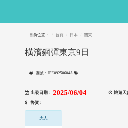
目前位置：
首頁
日本
關東
橫濱鋼彈東京9日
團號：JPE09250604A
2025/06/04
出發日期：
旅遊天
售價：
大人